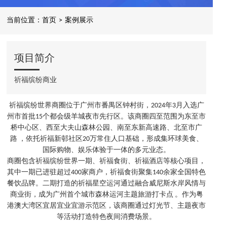
当前位置：
首页
>
案例展示
项目简介
祈福缤纷商业
祈福缤纷世界商圈位于广州市番禺区钟村街，2024年3月入选广
州市首批15个都会级羊城夜市先行区。该商圈四至范围为东至市
桥中心区、西至大夫山森林公园、南至东新高速路、北至市广
路 ，依托祈福新邨社区20万常住人口基础，形成集环球美食、
国际购物、娱乐体验于一体的多元业态。
商圈包含祈福缤纷世界一期、祈福食街、祈福酒店等核心项目，
其中一期已进驻超过400家商户，祈福食街聚集140余家全国特色
餐饮品牌。二期打造的祈福星空运河通过融合威尼斯水岸风情与
商业街，成为广州首个城市森林运河主题旅游打卡点 。作为粤
港澳大湾区宜居宜业宜游示范区，该商圈通过灯光节、主题夜市
等活动打造特色夜间消费场景。