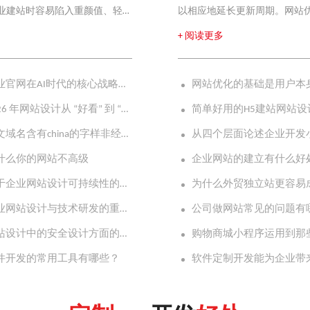
业建站时容易陷入重颜值、轻
以相应地延长更新周期。网站
营。想要搭建适配企业发展、
擎为网站编制索引，都喜欢这种
+ 阅读更多
公司，掌握专业建站逻辑至关
引。要知道，在互联网这样的
式。专业的广州网站设计公司
没有点击。关键问题是网站显示
企业官网在AI时代的核心战略资产
网站优化的基础是用户本
设计、再开发”的落地逻辑，这
享您的网站。社交点击可以有
2026 年网站设计从 “好看” 到 “好用” 的转型
简单好用的H5建站网站设
英文域名含有china的字样非经允许不可注册
什么你的网站不高级
企业网站的建立有什么好
关于企业网站设计可持续性的讨论
企业网站设计与技术研发的重要注意事项
公司做网站常见的问题有
网站设计中的安全设计方面的重要建议
购物商城小程序运用到那
件开发的常用工具有哪些？