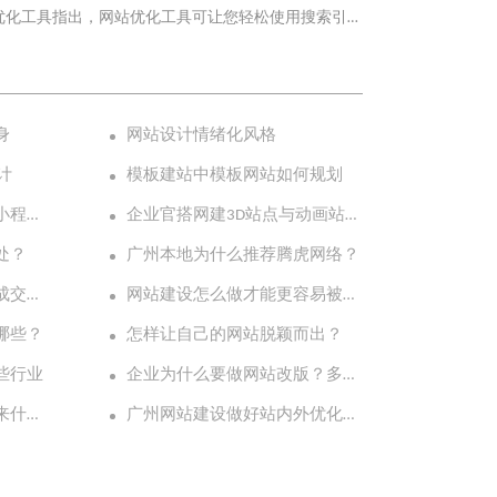
优化工具指出，网站优化工具可让您轻松使用搜索引
“撑门面”的网站，希望别人能够被网站的界面所吸
企业网站，哪怕是你这a一个行有许多网站被排名并且
，关键字受众排名和点击次数。 3:使用社交工具共
身
网站设计情绪化风格
效提高网站的网站排名和搜索引擎评级。
计
模板建站中模板网站如何规划
从四个层面论述企业开发小程序的重要性
企业官搭网建3D站点与动画站点有其必要性
处？
广州本地为什么推荐腾虎网络？
为什么外贸独立站更容易成交客户？
网站建设怎么做才能更容易被百度收录？
哪些？
怎样让自己的网站脱颖而出？
些行业
企业为什么要做网站改版？多久改版一次比较合理？
软件定制开发能为企业带来什么好处？
广州网站建设做好站内外优化页面怎样布局