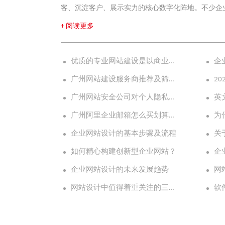
客、沉淀客户、展示实力的核心数字化阵地。不少企
实用的误区，导致网站上线后流量低、无转化、难运
+ 阅读更多
贴合行业属性的优质官网，选择靠谱的广州网站设计
重要，这也是多数广州本地企业数字化布局的首选方
优质的专业网站建设是以商业落地为核心，兼顾美观、技术、SEO与用户体验
不会套用通用模板草率建站，核心会遵循“先定位、后
广州网站建设服务商推荐及筛选指南
也是企业建站最核心的干货要点。
广州网站安全公司对个人隐私保护措施
广州阿里企业邮箱怎么买划算？省钱技巧和注意事项
为
企业网站设计的基本步骤及流程
如何精心构建创新型企业网站？
企业网站设计的未来发展趋势
网站设计中值得着重关注的三大要素
软